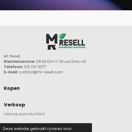
Mr. Resell
Klantenservice:
09.00 t/m 17.30 uur (ma-vr)
Telefoon:
013 737 0377
E-mail:
contact@mr-resell.com
Kopen
Verkoop
Verkoop je product(en)
Deze website gebruikt cookies voor
Menu