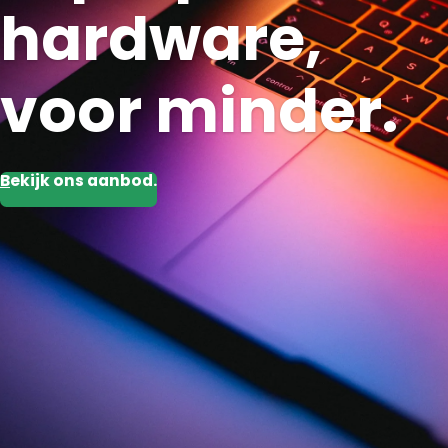
hardware,
voor minder.
B
ekijk ons aanbod.